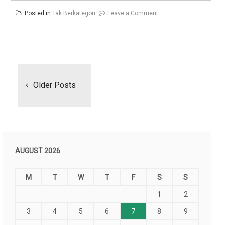
on
Posted in
Tak Berkategori
Leave a Comment
Cerita
Karbes:
Hidup
Posts
22
navigation
tahun
Older Posts
sudah
tahu
apa?
AUGUST 2026
M
T
W
T
F
S
S
1
2
3
4
5
6
7
8
9