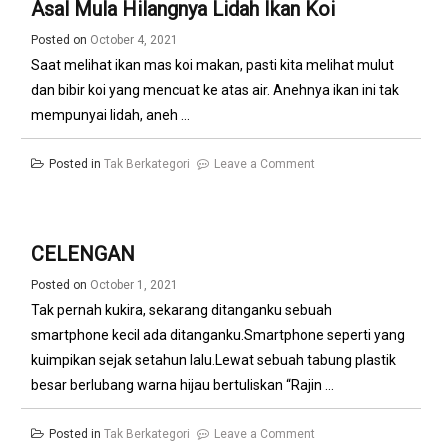
Asal Mula Hilangnya Lidah Ikan Koi
Posted on
October 4, 2021
Saat melihat ikan mas koi makan, pasti kita melihat mulut
dan bibir koi yang mencuat ke atas air. Anehnya ikan ini tak
mempunyai lidah, aneh ...
on
Posted in
Tak Berkategori
Leave a Comment
Asal
Mula
Hilangnya
CELENGAN
Lidah
Posted on
October 1, 2021
Ikan
Tak pernah kukira, sekarang ditanganku sebuah
Koi
smartphone kecil ada ditanganku.Smartphone seperti yang
kuimpikan sejak setahun lalu.Lewat sebuah tabung plastik
besar berlubang warna hijau bertuliskan “Rajin ...
on
Posted in
Tak Berkategori
Leave a Comment