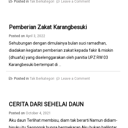
on
Posted in
Tak Berkategori
Leave a Comment
Free
Wifi
Untuk
Pemberian Zakat Karangbesuki
Edukasi
Posted on
April 3, 2022
Sehubungan dengan dimulainya bulan suci ramadhan,
diadakan kegiatan pemberian zakat kepada fakir & miskin
(dhuafa) yang diselenggarakan oleh panitia UPZ RW 03
Karangbesuki bertempat di ...
on
Posted in
Tak Berkategori
Leave a Comment
Pemberian
Zakat
Karangbesuki
CERITA DARI SEHELAI DAUN
Posted on
October 4, 2021
Aku daun Terlihat membisu, diam tak berarti Namun didiam-
bisuku itu Seonggok bunga bermekaran Aku bukan halilintar