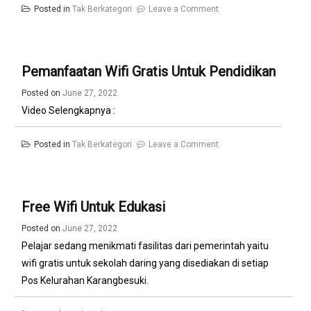
on
Posted in
Tak Berkategori
Leave a Comment
Semarak
Kemerdekaan
Perempuan
Pemanfaatan Wifi Gratis Untuk Pendidikan
Tani
Posted on
June 27, 2022
HKTI
Video Selengkapnya :
Kota
Malang
on
Posted in
Tak Berkategori
Leave a Comment
Adakan
Pemanfaatan
Berbagai
Wifi
Lomba
Gratis
Free Wifi Untuk Edukasi
Untuk
Posted on
June 27, 2022
Pendidikan
Pelajar sedang menikmati fasilitas dari pemerintah yaitu
wifi gratis untuk sekolah daring yang disediakan di setiap
Pos Kelurahan Karangbesuki.