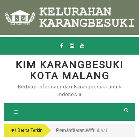
Skip
to
content
KIM KARANGBESUKI
KOTA MALANG
Berbagi informasi dari Karangbesuki untuk
Indonesia
Pemanfaatan Wifi
Free Wifi Untuk Edukasi
Berita Terkini
Gratis Untuk Pendidikan