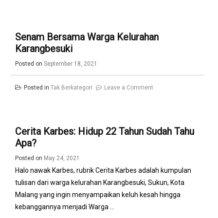
CELENGAN
Senam Bersama Warga Kelurahan
Karangbesuki
Posted on
September 18, 2021
on
Posted in
Tak Berkategori
Leave a Comment
Senam
Bersama
Warga
Cerita Karbes: Hidup 22 Tahun Sudah Tahu
Kelurahan
Apa?
Karangbesuki
Posted on
May 24, 2021
Halo nawak Karbes, rubrik Cerita Karbes adalah kumpulan
tulisan dari warga kelurahan Karangbesuki, Sukun, Kota
Malang yang ingin menyampaikan keluh kesah hingga
kebanggannya menjadi Warga ...